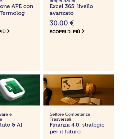
ne
progettazione
zione APE con
Excel 365: livello
 Termolog
avanzato
30,00
€
PIÙ
SCOPRI DI PIÙ
ware e
Settore Competenze
ne
Trasversali
luto & AI
Finanza 4.0: strategie
per il futuro