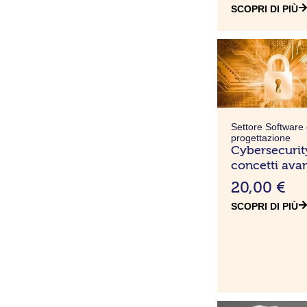
5
SCOPRI DI PIÙ
0
€
a
5
7
Settore Software
5
progettazione
,
Cybersecurit
0
concetti avan
0
20,00
€
SCOPRI DI PIÙ
€