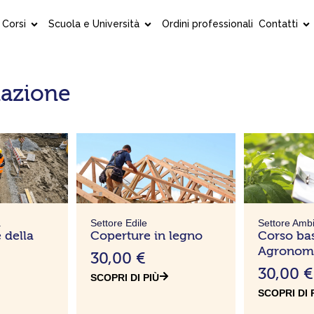
Corsi
Scuola e Università
Ordini professionali
Contatti
mazione
Pagina
Pagina
Pagina
Pagina
Pagina
P
a
Settore Edile
Settore Amb
 della
Coperture in legno
Corso ba
Agronomi
30,00
€
30,00
€
SCOPRI DI PIÙ
SCOPRI DI 