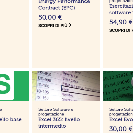
Energy Performance
progettazio
Esercita
Contract (EPC)
software
50,00
€
54,90
€
SCOPRI DI PIÙ
SCOPRI DI 
 e
Settore Software e
Settore Soft
progettazione
progettazio
vello base
Excel 365: livello
Excel Evo
intermedio
30,00
€