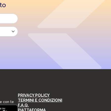
ato
PRIVACY POLICY
TERMINI E CONDIZIONI
e con te
F.A.Q.
PIATTAFORMA