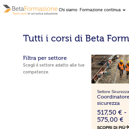
Vai
al
Chi siamo
Formazione continua
contenuto
Tutti i corsi di Beta For
Filtra per settore
Scegli il settore adatto alle tue
competenze.
Settore Sicurezz
Coordinatore
sicurezza
F
517,50
€
-
a
575,00
€
s
SCOPRI DI PIÙ