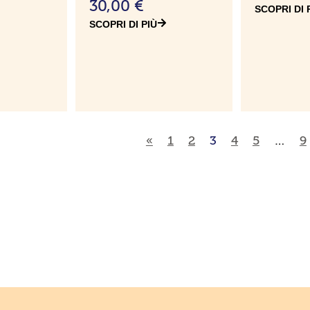
30,00
€
SCOPRI DI 
SCOPRI DI PIÙ
«
1
2
3
4
5
…
9