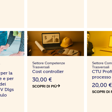
a
Settore Competenze
Settore Co
Trasversali
Trasversali
Cost controller
CTU Profil
per la
processo
e e per
30,00
€
dei
20,00
SCOPRI DI PIÙ
IV Dlgs
SCOPRI DI 
ulo