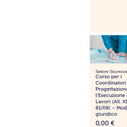
c
i
a
d
i
p
r
e
z
z
Settore Sicurezz
o
Corso per i
:
Coordinatori 
d
Progettazion
l’Esecuzione 
a
Lavori (All. X
5
81/08) – Mod
1
giuridico
7
0,00
€
,