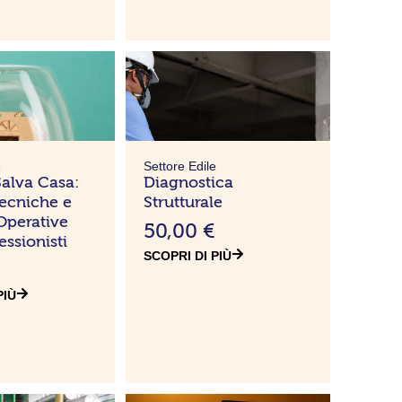
e
Settore Edile
alva Casa:
Diagnostica
ecniche e
Strutturale
Operative
50,00
€
essionisti
SCOPRI DI PIÙ
PIÙ