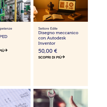
mpetenze
Settore Edile
Disegno meccanico
 PED
con Autodesk
Inventor
€
50,00
€
PIÙ
SCOPRI DI PIÙ