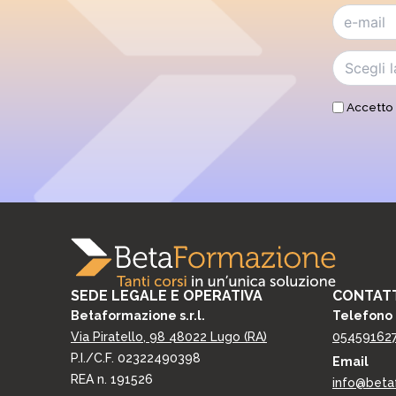
Accetto 
SEDE LEGALE E OPERATIVA
CONTATT
Betaformazione s.r.l.
Telefono
Via Piratello, 98 48022 Lugo (RA)
05459162
P.I./C.F. 02322490398
Email
REA n. 191526
info@beta