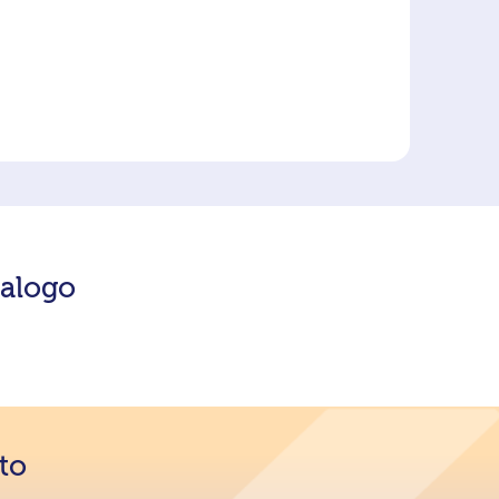
talogo
ato