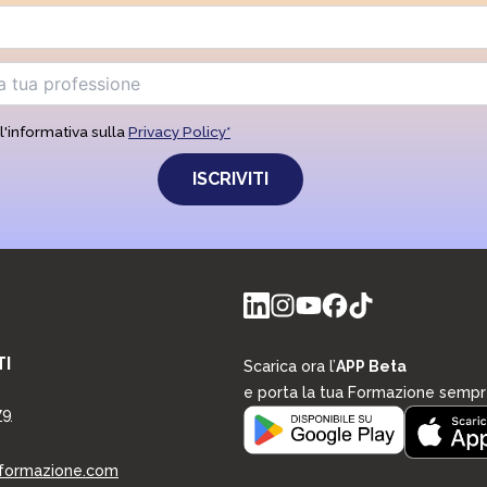
d
i
m
a
r
k
e
l'informativa sulla
Privacy Policy*
t
i
n
g
I
Scarica ora l’
APP Beta
e porta la tua Formazione sempr
79
formazione.com