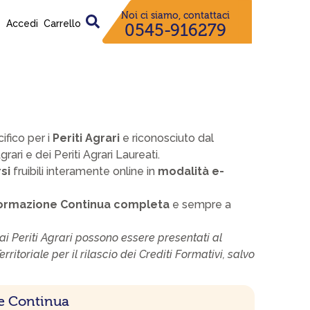
Noi ci siamo, contattaci
Accedi
Carrello
0545-916279
ifico per i
Periti Agrari
e riconosciuto dal
rari e dei Periti Agrari Laureati.
si
fruibili interamente online in
modalità e-
rmazione Continua completa
e sempre a
i ai Periti Agrari possono essere presentati al
ritoriale per il rilascio dei Crediti Formativi, salvo
e Continua