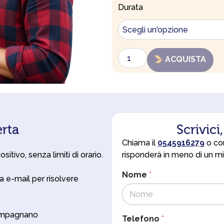
Formazione
Durata
continua
Periti
Agrari
quantità
ACQUISTA
erta
Scrivici
Chiama il
0545916279
o com
itivo, senza limiti di orario.
risponderà in meno di un mi
Nome
*
a e-mail per risolvere
compagnano
Telefono
*