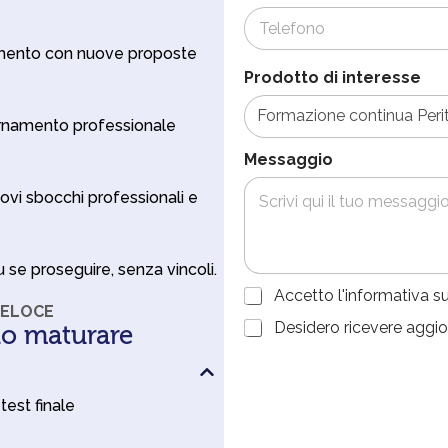
rnamento con nuove proposte
Prodotto di interesse
ornamento professionale
Messaggio
ovi sbocchi professionali e
u se proseguire, senza vincoli.
A
Accetto l'informativa s
VELOCE
c
C
Desidero ricevere aggio
io maturare
c
o
e
c
n
t
o
s
t
n
e
 test finale
a
d
n
z
i
s
i