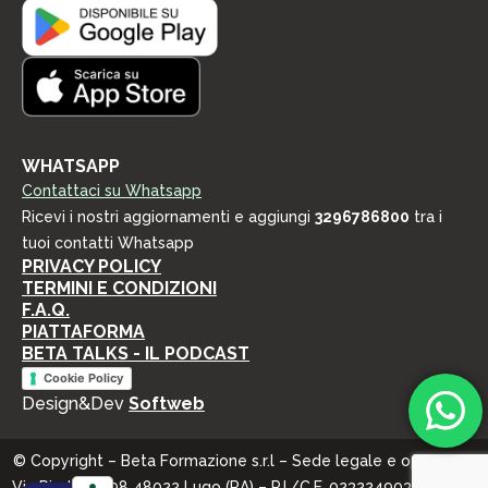
WHATSAPP
Contattaci su Whatsapp
Ricevi i nostri aggiornamenti e aggiungi
3296786800
tra i
tuoi contatti Whatsapp
PRIVACY POLICY
TERMINI E CONDIZIONI
F.A.Q.
PIATTAFORMA
BETA TALKS - IL PODCAST
Cookie Policy
Design&Dev
Softweb
© Copyright – Beta Formazione s.r.l – Sede legale e operativa:
Via Piratello, 98 48022 Lugo (RA) – P.I./C.F. 02322490398 – REA