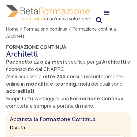
Vai
al
contenuto
Home
/
Formazione continua
/
Formazione continua
Architetti
FORMAZIONE CONTINUA
Architetti
Pacchetto 12 o 24 mesi
specifico per gli
Architetti
e
riconosciuto dal CNAPPC.
Avrai accesso a
oltre 200 corsi
fruibili interamente
online in
modalità e-learning
, molti dei quali sono
accreditati
.
Scopri tutti i vantaggi di una
Formazione Continua
completa e sempre a portata di mano.
Acquista la Formazione Continua
Formazione
Durata
continua