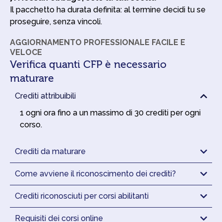
m
Il pacchetto ha durata definita: al termine decidi tu se
a
proseguire, senza vincoli.
r
k
AGGIORNAMENTO PROFESSIONALE FACILE E
e
VELOCE
t
Verifica quanti CFP è necessario
i
n
maturare
g
Crediti attribuibili
1 ogni ora fino a un massimo di 30 crediti per ogni
corso.
Crediti da maturare
Come avviene il riconoscimento dei crediti?
Crediti riconosciuti per corsi abilitanti
Requisiti dei corsi online