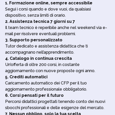
a
e
1. Formazione online, sempre accessibile
r
r
c
k
Segui i corsi quando e dove vuoi, da qualsiasi
i
o
e
dispositivo, senza limiti di orario.
c
n
t
e
2. Assistenza tecnica 7 giorni su 7
d
i
v
i
Il team tecnico è reperibile anche nel weekend via e-
n
e
z
g
mail per risolvere eventuali problemi.
r
i
3. Supporto personalizzato
e
o
c
Tutor dedicato e assistenza didattica che ti
n
o
i
accompagnano nell’apprendimento.
m
p
4. Catalogo in continua crescita
u
r
Un’offerta di oltre 200 corsi, in costante
n
i
i
aggiornamento con nuove proposte ogni anno.
v
c
a
5. Crediti automatici
a
c
Caricamento automatico dei CFP per il tuo
z
y
aggiornamento professionale obbligatorio.
i
*
o
6. Corsi pensati per il futuro
n
Percorsi didattici progettati tenendo conto dei nuovi
i
sbocchi professionali e delle esigenze del mercato.
d
i
7. Nessun obbligo, solo la tua scelta