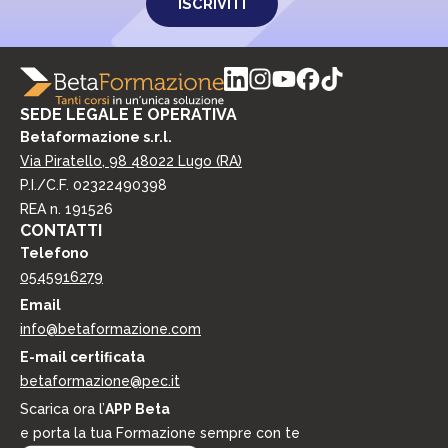
SEDE LEGALE E OPERATIVA
Betaformazione s.r.l.
Via Piratello, 98 48022 Lugo (RA)
P.I./C.F. 02322490398
REA n. 191526
CONTATTI
Telefono
0545916279
Email
info@betaformazione.com
E-mail certiﬁcata
betaformazione@pec.it
Scarica ora l’
APP Beta
e porta la tua Formazione sempre con te