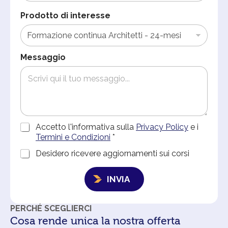
Prodotto di interesse
Messaggio
A
Accetto l'informativa sulla
Privacy Policy
e i
c
Termini e Condizioni
*
c
C
Desidero ricevere aggiornamenti sui corsi
e
o
t
*
n
t
N
INVIA
s
a
o
e
z
m
n
i
e
PERCHÉ SCEGLIERCI
s
o
m
Cosa rende unica la nostra offerta
o
n
a