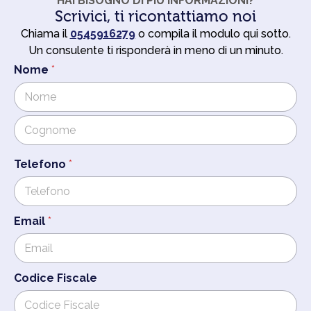
HAI BISOGNO DI PIÙ INFORMAZIONI?
Scrivici, ti ricontattiamo noi
Chiama il
0545916279
o compila il modulo qui sotto.
Un consulente ti risponderà in meno di un minuto.
N
Nome
*
o
m
e
*
e
s
Cognome
s
Telefono
*
e
r
e
Email
*
Codice Fiscale