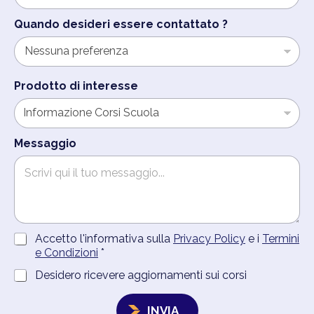
Quando desideri essere contattato ?
Prodotto di interesse
Messaggio
A
Accetto l'informativa sulla
Privacy Policy
e i
Termini
c
e Condizioni
*
c
C
Desidero ricevere aggiornamenti sui corsi
e
o
t
n
t
INVIA