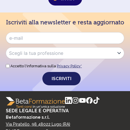
s
a
e
z
n
i
s
o
Iscriviti alla newsletter e resta aggiornato
o
n
a
e
r
c
i
o
c
n
e
d
v
i
e
z
r
Accetto l'informativa sulla
Privacy Policy*
i
e
o
c
n
o
i
m
p
u
r
n
i
i
v
c
SEDE LEGALE E OPERATIVA
a
a
c
Betaformazione s.r.l.
z
y
Via Piratello, 98 48022 Lugo (RA)
i
*