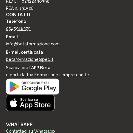
P.I./C.F. 02322490398
o
n
REA n. 191526
i
CONTATTI
d
Telefono
i
0545916279
m
a
Email
r
info@betaformazione.com
k
E-mail certiﬁcata
e
t
betaformazione@pec.it
i
Scarica ora l’
APP Beta
n
e porta la tua Formazione sempre con te
g
WHATSAPP
Contattaci su Whatsapp