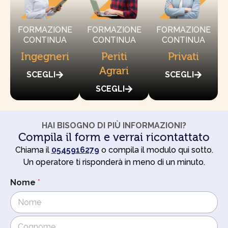
FORMAZIONE
FORMAZIONE
FORMAZIONE
CONTINUA
CONTINUA
CONTINUA
Ingegneri
Periti
Privati
Agrari
SCEGLI
SCEGLI
SCEGLI
HAI BISOGNO DI PIÙ INFORMAZIONI?
Compila il form e verrai ricontattato
Chiama il
0545916279
o compila il modulo qui sotto.
Un operatore ti risponderà in meno di un minuto.
T
Nome
*
e
l
e
f
o