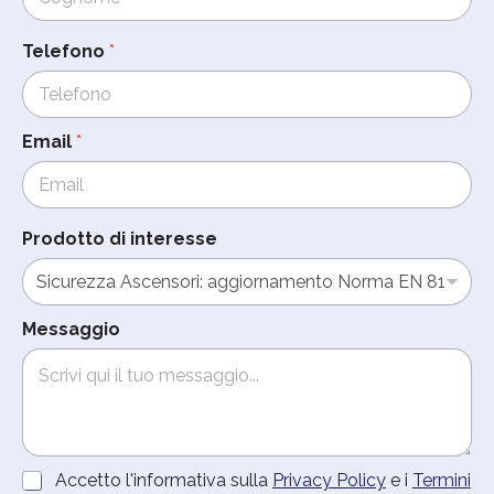
n
Cognome
o
Telefono
*
r
i
c
e
Email
*
v
e
r
e
M
Prodotto di interesse
e
s
s
a
Messaggio
g
g
i
o
A
Accetto l'informativa sulla
Privacy Policy
e i
Termini