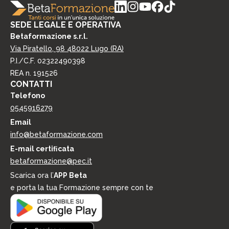
i
v
c
a
a
SEDE LEGALE E OPERATIVA
c
z
y
Betaformazione s.r.l.
i
*
Via Piratello, 98 48022 Lugo (RA)
o
P.I./C.F. 02322490398
n
i
REA n. 191526
d
CONTATTI
i
Telefono
m
0545916279
a
r
Email
k
info@betaformazione.com
e
E-mail certiﬁcata
t
i
betaformazione@pec.it
n
Scarica ora l’
APP Beta
g
e porta la tua Formazione sempre con te