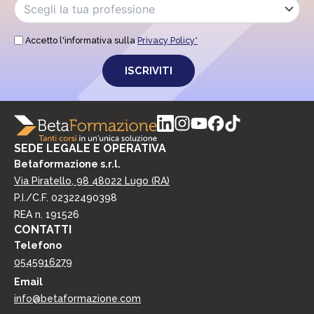
v
i
e
z
r
i
e
Accetto l'informativa sulla
Privacy Policy*
o
c
n
o
i
m
p
u
r
n
i
i
v
c
a
a
SEDE LEGALE E OPERATIVA
c
z
y
Betaformazione s.r.l.
i
*
Via Piratello, 98 48022 Lugo (RA)
o
P.I./C.F. 02322490398
n
i
REA n. 191526
d
CONTATTI
i
Telefono
m
0545916279
a
r
Email
k
info@betaformazione.com
e