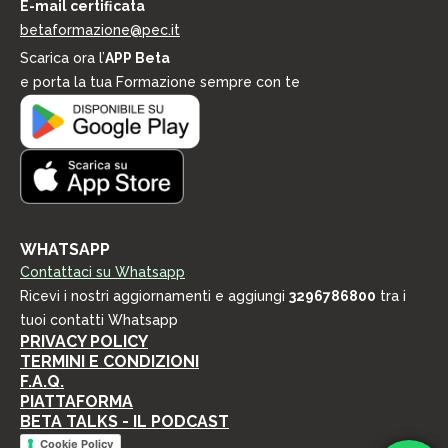
E-mail certiﬁcata
t
i
betaformazione@pec.it
n
Scarica ora l’
APP Beta
g
e porta la tua Formazione sempre con te
WHATSAPP
Contattaci su Whatsapp
Ricevi i nostri aggiornamenti e aggiungi
3296786800
tra i
tuoi contatti Whatsapp
PRIVACY POLICY
TERMINI E CONDIZIONI
F.A.Q.
PIATTAFORMA
BETA TALKS - IL PODCAST
Cookie Policy