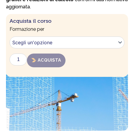
aggiornata.
Acquista il corso
Le
Formazione per
principali
novitÃ
delle
NTC
2019
ACQUISTA
quantità