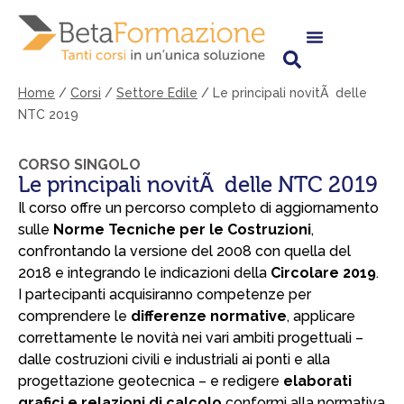
Vai
al
contenuto
Home
/
Corsi
/
Settore Edile
/
Le principali novitÃ delle
NTC 2019
CORSO SINGOLO
Le principali novitÃ delle NTC 2019
Il corso offre un percorso completo di aggiornamento
sulle
Norme Tecniche per le Costruzioni
,
confrontando la versione del 2008 con quella del
2018 e integrando le indicazioni della
Circolare 2019
.
I partecipanti acquisiranno competenze per
comprendere le
differenze normative
, applicare
correttamente le novità nei vari ambiti progettuali –
dalle costruzioni civili e industriali ai ponti e alla
progettazione geotecnica – e redigere
elaborati
grafici e relazioni di calcolo
conformi alla normativa