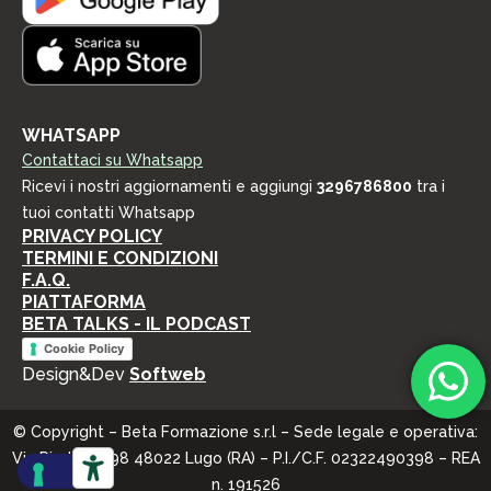
WHATSAPP
Contattaci su Whatsapp
Ricevi i nostri aggiornamenti e aggiungi
3296786800
tra i
tuoi contatti Whatsapp
PRIVACY POLICY
TERMINI E CONDIZIONI
F.A.Q.
PIATTAFORMA
BETA TALKS - IL PODCAST
Cookie Policy
Design&Dev
Softweb
© Copyright – Beta Formazione s.r.l – Sede legale e operativa:
Via Piratello, 98 48022 Lugo (RA) – P.I./C.F. 02322490398 – REA
n. 191526