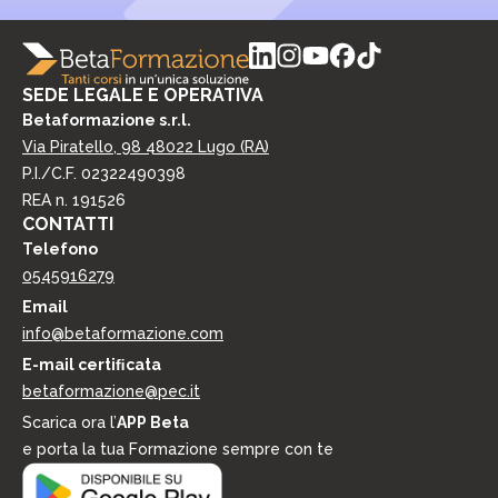
SEDE LEGALE E OPERATIVA
Betaformazione s.r.l.
Via Piratello, 98 48022 Lugo (RA)
P.I./C.F. 02322490398
REA n. 191526
CONTATTI
Telefono
0545916279
Email
info@betaformazione.com
E-mail certiﬁcata
betaformazione@pec.it
Scarica ora l’
APP Beta
e porta la tua Formazione sempre con te