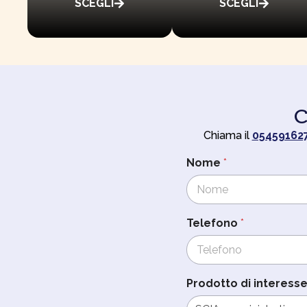
SCEGLI
SCEGLI
C
Chiama il
05459162
Nome
*
Telefono
*
T
Prodotto di interess
e
l