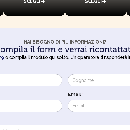
SCEGLI
SCEGLI
HAI BISOGNO DI PIÙ INFORMAZIONI?
ompila il form e verrai ricontatta
79
o compila il modulo qui sotto. Un operatore ti risponderà 
Cognome
Email
*
e