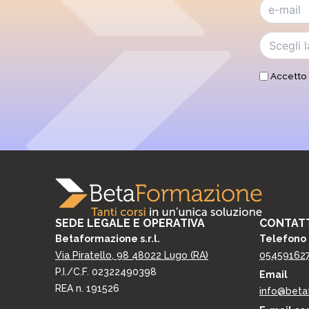
n
v
d
e
i
r
z
e
i
c
o
o
Accetto 
n
m
i
u
p
n
r
i
i
c
v
a
a
z
c
i
y
o
*
n
i
SEDE LEGALE E OPERATIVA
CONTATT
d
Betaformazione s.r.l.
Telefono
i
Via Piratello, 98 48022 Lugo (RA)
05459162
m
a
P.I./C.F. 02322490398
Email
r
REA n. 191526
info@beta
k