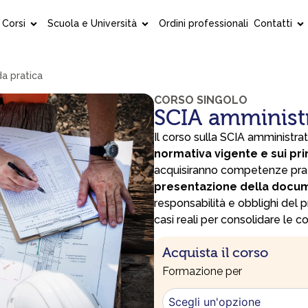
Corsi
Scuola e Università
Ordini professionali
Contatti
da pratica
CORSO SINGOLO
SCIA amministr
ChatGPT ha detto:
Il corso sulla SCIA amministra
normativa vigente e sui pri
acquisiranno competenze pra
presentazione della docu
responsabilità e obblighi del 
casi reali per consolidare le 
Acquista il corso
SCIA
Formazione per
amministrativa:
guida