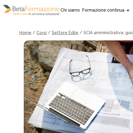
Vai
al
Chi siamo
Formazione continua
contenuto
Home
/
Corsi
/
Settore Edile
/
SCIA amministrativa: gui