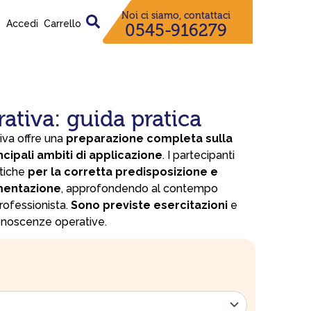
Noi ci siamo, contattaci
Accedi
Carrello
0545-916279
ativa: guida pratica
tiva offre una
preparazione completa sulla
ncipali ambiti di applicazione
. I partecipanti
tiche
per la corretta predisposizione e
mentazione
, approfondendo al contempo
professionista.
Sono previste esercitazioni
e
conoscenze operative.