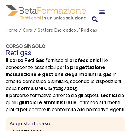
Vai
al
contenuto
Home
/
Corsi
/
Settore Energetico
/
Reti gas
CORSO SINGOLO
Reti gas
Il
corso Reti Gas
fornisce ai
professionisti
le
conoscenze essenziali per la
progettazione,
installazione e gestione degli impianti a gas
in
ambito domestico e similare, secondo le disposizioni
della
norma UNI CIG 7129/2015
.
Il percorso formativo affronta sia gli aspetti
tecnici
sia
quelli
giuridici e amministrativi
, offrendo strumenti
pratici per operare in conformità alle normative vigenti.
Acquista il corso
Reti