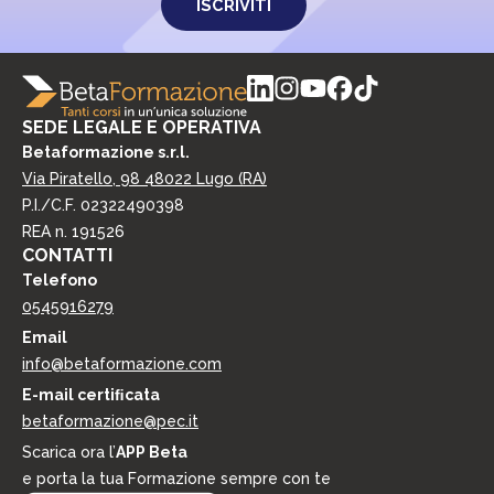
o
i
a
m
p
c
u
r
y
n
i
i
v
c
a
a
SEDE LEGALE E OPERATIVA
c
z
y
Betaformazione s.r.l.
i
*
Via Piratello, 98 48022 Lugo (RA)
o
P.I./C.F. 02322490398
n
i
REA n. 191526
d
CONTATTI
i
Telefono
m
0545916279
a
r
Email
k
info@betaformazione.com
e
E-mail certiﬁcata
t
i
betaformazione@pec.it
n
Scarica ora l’
APP Beta
g
e porta la tua Formazione sempre con te